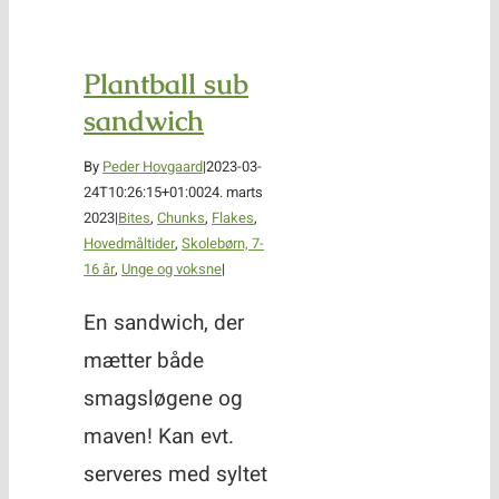
Plantball sub
sandwich
By
Peder Hovgaard
|
2023-03-
24T10:26:15+01:00
24. marts
2023
|
Bites
,
Chunks
,
Flakes
,
Hovedmåltider
,
Skolebørn, 7-
16 år
,
Unge og voksne
|
En sandwich, der
mætter både
smagsløgene og
maven! Kan evt.
serveres med syltet