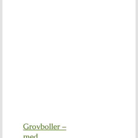
proteiner
Grovboller –
med