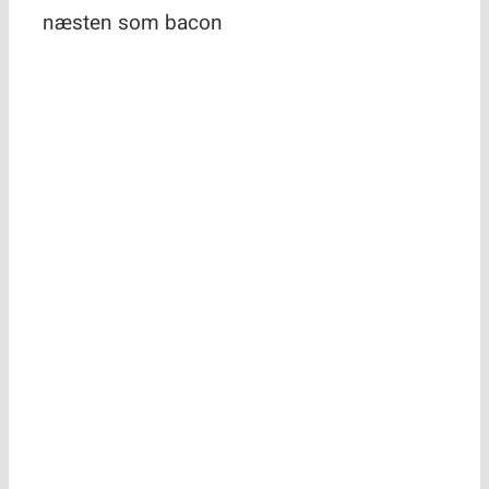
Kontakt
Facon –
smager
næsten som
bacon