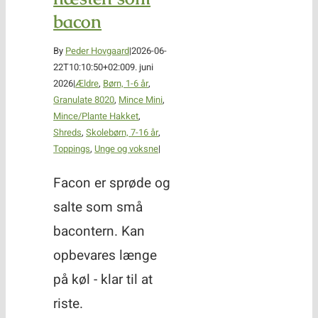
bacon
By
Peder Hovgaard
|
2026-06-
22T10:10:50+02:00
9. juni
2026
|
Ældre
,
Børn, 1-6 år
,
Granulate 8020
,
Mince Mini
,
Mince/Plante Hakket
,
Shreds
,
Skolebørn, 7-16 år
,
Toppings
,
Unge og voksne
|
Facon er sprøde og
salte som små
bacontern. Kan
opbevares længe
på køl - klar til at
riste.