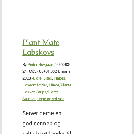
Plant Mate
Labskovs
By
Peder Hovgaard
|
2023-03-
24T09:57:08+01:00
24. marts
2023
|
Ældre
,
Bites
,
Flakes
,
Hovedmåltider
,
Mince/Plante
Hakket
,
Strips/Plante
Strimler
,
Unge og voksne
|
Server gerne en
god sennep og
syltede rødbeder til