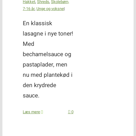
Hakket
,
Shreds
,
Skolebørn,
7-16 år
,
Unge og voksne
|
En klassisk
lasagne i nye toner!
Med
bechamelsauce og
pastaplader, men
nu med plantekød i
den krydrede
sauce.
Læs mere
0