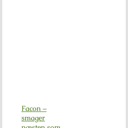
Facon –
smager
næsten som