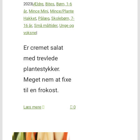
2023
|
Ældre
,
Bites
,
Børn, 1-6
år
,
Mince Mini
,
Mince/Plante
Hakket
,
Pålæg
,
Skolebørn, 7-
16 år
,
Små måltider
,
Unge og
voksne
|
Er cremet salat
med trevlede
plantestykker.
Meget nem at fixe
til en frokost.
Læs mere
0