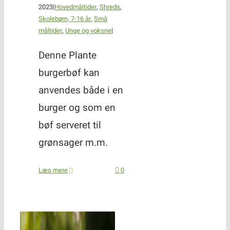
2023
|
Hovedmåltider
,
Shreds
,
Skolebørn, 7-16 år
,
Små
måltider
,
Unge og voksne
|
Denne Plante
burgerbøf kan
anvendes både i en
burger og som en
bøf serveret til
grønsager m.m.
Læs mere
0