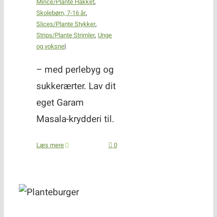
Mince/Plante Hakket
,
Skolebørn, 7-16 år
,
Slices/Plante Stykker
,
Strips/Plante Strimler
,
Unge
og voksne
|
– med perlebyg og
sukkerærter. Lav dit
eget Garam
Masala-krydderi til.
Læs mere
0