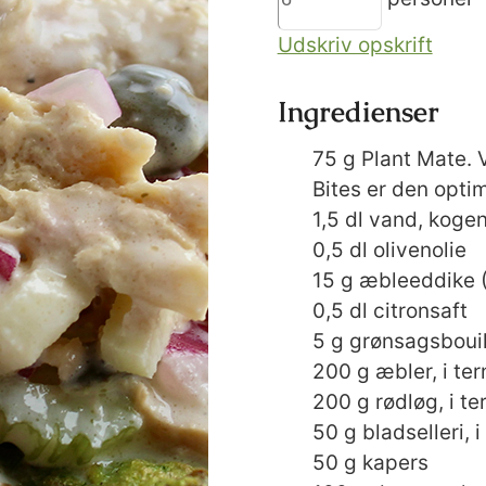
Udskriv opskrift
Ingredienser
75
g
Plant Mate. 
Bites er den optim
1,5
dl
vand, koge
0,5
dl
olivenolie
15
g
æbleeddike 
0,5
dl
citronsaft
5
g
grønsagsbouil
200
g
æbler, i ter
200
g
rødløg, i te
50
g
bladselleri, 
50
g
kapers