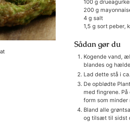
100
g
drueagurke
200
g
mayonnaise
4
g
salt
1,5
g
sort peber, 
Sådan gør du
Kogende vand, æbl
blandes og hælde
Lad dette stå i ca
De opblødte Plant
med fingrene. På 
form som minder 
Bland alle grønts
og tilsæt til sidst