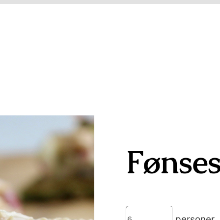
Fønses
personer