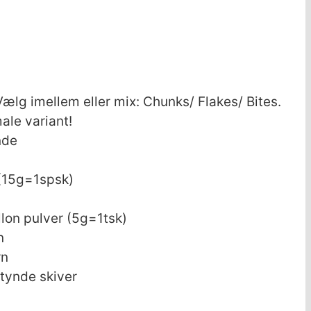
Vælg imellem eller mix: Chunks/ Flakes/ Bites.
ale variant!
nde
(15g=1spsk)
lon pulver (5g=1tsk)
n
rn
i tynde skiver