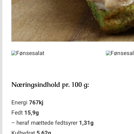
Næringsindhold pr. 100 g:
Energi
767kj
Fedt
15,9g
– heraf mættede fedtsyrer
1,31g
Kulhydrat
5,62g