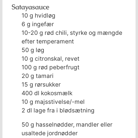
Satayasauce
10
g
hvidløg
6
g
ingefær
10-20
g
rød chili, styrke og mængde
efter temperament
50
g
løg
10
g
citronskal, revet
100
g
rød peberfrugt
20
g
tamari
15
g
rørsukker
400
dl
kokosmælk
10
g
majsstivelse/-mel
2
dl
lage fra i blødsætning
50
g
hasselnødder, mandler eller
usaltede jordnødder