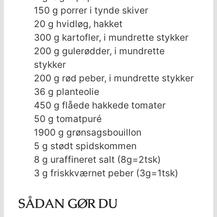
150
g
porrer i tynde skiver
20
g
hvidløg, hakket
300
g
kartofler, i mundrette stykker
200
g
gulerødder, i mundrette
stykker
200
g
rød peber, i mundrette stykker
36
g
planteolie
450
g
flåede hakkede tomater
50
g
tomatpuré
1900
g
grønsagsbouillon
5
g
stødt spidskommen
8
g
uraffineret salt (8g=2tsk)
3
g
friskkværnet peber (3g=1tsk)
SÅDAN GØR DU