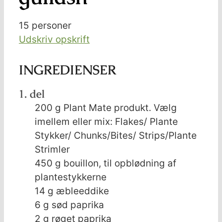
15
personer
Udskriv opskrift
INGREDIENSER
1. del
200
g
Plant Mate produkt. Vælg
imellem eller mix: Flakes/ Plante
Stykker/ Chunks/Bites/ Strips/Plante
Strimler
450
g
bouillon, til opblødning af
plantestykkerne
14
g
æbleeddike
6
g
sød paprika
2
g
røget paprika