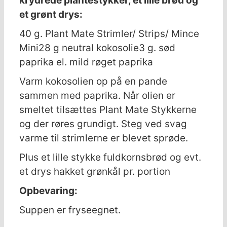
krydrede plantestykker, et lille brød og
et grønt drys:
40 g. Plant Mate Strimler/ Strips/ Mince
Mini
28 g neutral kokosolie
3 g. sød
paprika el. mild røget paprika
Varm kokosolien op på en pande
sammen med paprika. Når olien er
smeltet tilsættes Plant Mate Stykkerne
og der røres grundigt. Steg ved svag
varme til strimlerne er blevet sprøde.
Plus et lille stykke fuldkornsbrød og evt.
et drys hakket grønkål pr. portion
Opbevaring:
Suppen er fryseegnet.