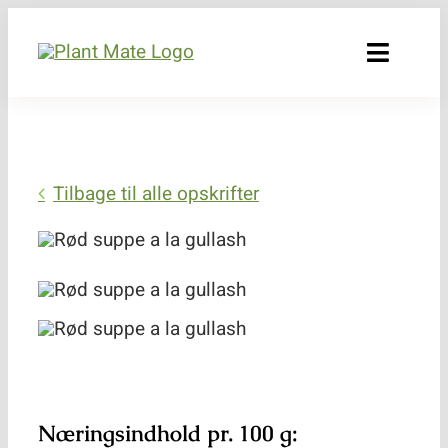
Skip
to
Toggle
content
Naviga
Bæredygtighed
Produkter
Tilbage til alle opskrifter
Råvarer og kvalitet
Opskrifter
Forhandlere
Om os
Næringsindhold pr. 100 g: