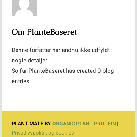
Kontakt
Om
PlanteBaseret
Denne forfatter har endnu ikke udfyldt
nogle detaljer.
So far PlanteBaseret has created 0 blog
entries.
PLANT MATE BY
ORGANIC PLANT PROTEIN
|
Privatlivspolitik og cookies