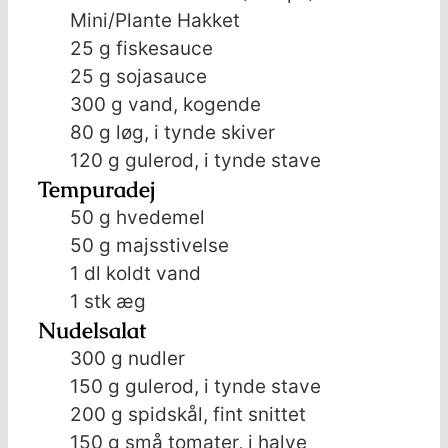
Mini/Plante Hakket
25
g
fiskesauce
25
g
sojasauce
300
g
vand, kogende
80
g
løg, i tynde skiver
120
g
gulerod, i tynde stave
Tempuradej
50
g
hvedemel
50
g
majsstivelse
1
dl
koldt vand
1
stk
æg
Nudelsalat
300
g
nudler
150
g
gulerod, i tynde stave
200
g
spidskål, fint snittet
150
g
små tomater, i halve