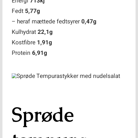
Energi
713kj
Fedt
5,77g
– heraf mættede fedtsyrer
0,47g
Kulhydrat
22,1g
Kostfibre
1,91g
Protein
6,91g
Sprøde