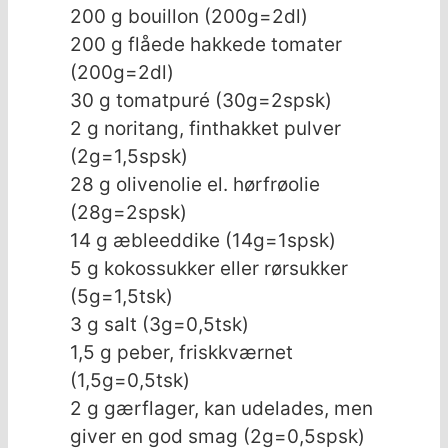
200
g
bouillon (200g=2dl)
200
g
flåede hakkede tomater
(200g=2dl)
30
g
tomatpuré (30g=2spsk)
2
g
noritang, finthakket pulver
(2g=1,5spsk)
28
g
olivenolie el. hørfrøolie
(28g=2spsk)
14
g
æbleeddike (14g=1spsk)
5
g
kokossukker eller rørsukker
(5g=1,5tsk)
3
g
salt (3g=0,5tsk)
1,5
g
peber, friskkværnet
(1,5g=0,5tsk)
2
g
gærflager, kan udelades, men
giver en god smag (2g=0,5spsk)