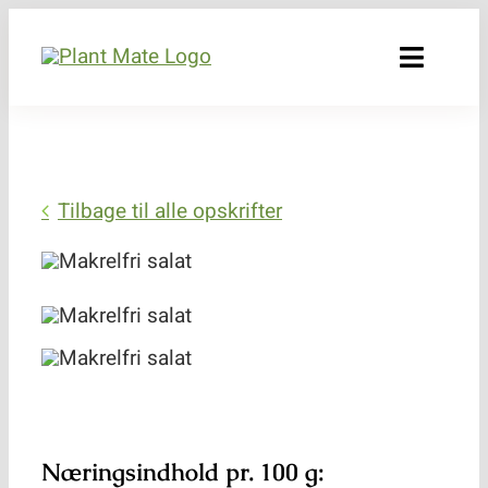
Skip
to
Toggle
content
Naviga
Bæredygtighed
Produkter
Tilbage til alle opskrifter
Råvarer og kvalitet
Opskrifter
Forhandlere
Om os
Næringsindhold pr. 100 g: