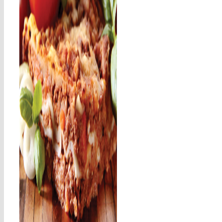
Klassisk
Lasagne – i nye
toner!