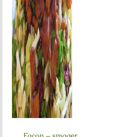
næsten som
bacon
Facon – smager