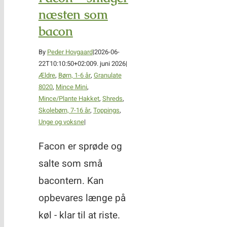
næsten som
bacon
By
Peder Hovgaard
|
2026-06-
22T10:10:50+02:00
9. juni 2026
|
Ældre
,
Børn, 1-6 år
,
Granulate
8020
,
Mince Mini
,
Mince/Plante Hakket
,
Shreds
,
Skolebørn, 7-16 år
,
Toppings
,
Unge og voksne
|
Facon er sprøde og
salte som små
bacontern. Kan
opbevares længe på
køl - klar til at riste.