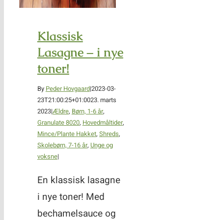
Klassisk
Lasagne – i nye
toner!
By
Peder Hovgaard
|
2023-03-
23T21:00:25+01:00
23. marts
2023
|
Ældre
,
Børn, 1-6 år
,
Granulate 8020
,
Hovedmåltider
,
Mince/Plante Hakket
,
Shreds
,
Skolebørn, 7-16 år
,
Unge og
voksne
|
En klassisk lasagne
i nye toner! Med
bechamelsauce og