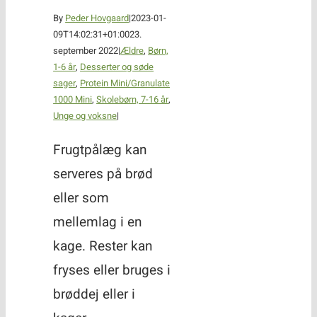
By
Peder Hovgaard
|
2023-01-
09T14:02:31+01:00
23.
september 2022
|
Ældre
,
Børn,
1-6 år
,
Desserter og søde
sager
,
Protein Mini/Granulate
1000 Mini
,
Skolebørn, 7-16 år
,
Unge og voksne
|
Frugtpålæg kan
serveres på brød
eller som
mellemlag i en
kage. Rester kan
fryses eller bruges i
brøddej eller i