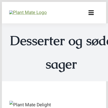
Skip
to
Toggle
content
Naviga
Bæredygtighed
Desserter og sød
Produkter
Råvarer og kvalitet
sager
Opskrifter
Forhandlere
Om os